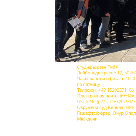
ГмбҲ
Студифаҳртен
Лейбольдштрассе 12, 5035
Часы работы офиса: с 10:00
по пятницу.
Телефон: +49 15202871106
Электронная почта: info@stu
USt-IdNr. § 27a: DE32079073
Окружной суд Кёльна: HRB
Гешафтсфюрер: Онур Огюль
Мюждечи