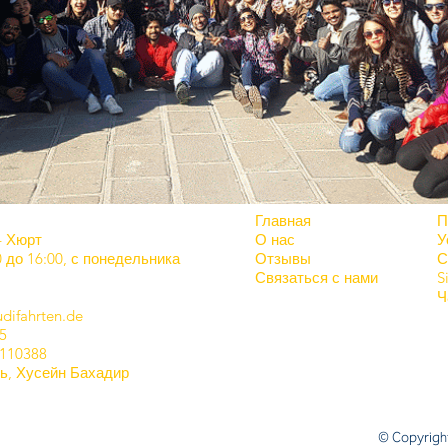
Главная
П
4 Хюрт
О нас
У
 до 16:00, с понедельника
Отзывы
С
Связаться с нами
S
Ч
difahrten.de
5
 110388
, Хусейн Бахадир
© Copyright