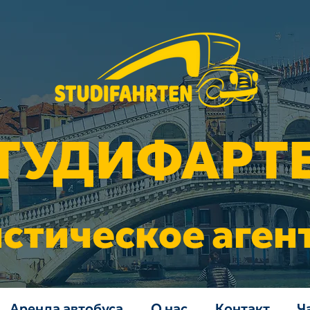
ТУДИФАРТ
стическое аген
Аренда автобуса
О нас
Контакт
Ч